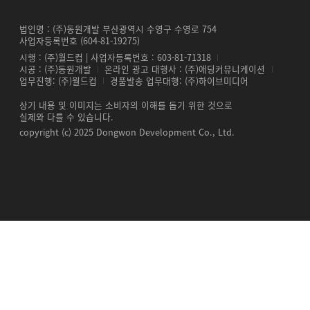
법인명 : (주)동원개발 부산광역시 수영구 수영로 754
사업자등록번호 (604-81-19275)
시행 : (주)월드컵 | 사업자등록번호 : 603-81-71318
시공 : (주)동원개발
온라인 광고 대행사 : (주)애딩커뮤니케이션
업무진행: (주)월드컵
경품발송 업무대행: (주)하이브미디어
상기 내용 및 이미지는 소비자의 이해를 돕기 위한 것으로
실제와 다를 수 있습니다.
copyright (c) 2025 Dongwon Development Co., Ltd.