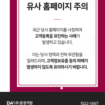
02
02
1522-1567